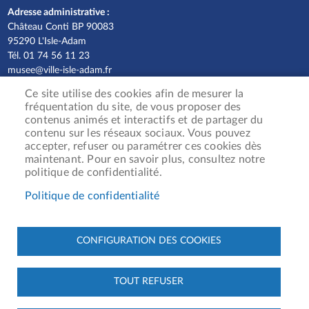
Adresse administrative :
Château Conti BP 90083
95290 L'Isle-Adam
Tél. 01 74 56 11 23
musee@ville-isle-adam.fr
Ce site utilise des cookies afin de mesurer la
Ouvert du mercredi au dimanche uniquement
fréquentation du site, de vous proposer des
durant les expositions temporaires
contenus animés et interactifs et de partager du
De 14h à 18h
contenu sur les réseaux sociaux. Vous pouvez
Fermeture de la billetterie à 17h30
accepter, refuser ou paramétrer ces cookies dès
maintenant. Pour en savoir plus, consultez notre
Fermé : 1er mai, 14 juillet, du 29 septembre au
politique de confidentialité.
11 octobre 2025, du 24 décembre 2025 au 1er
Politique de confidentialité
janvier 2026
Pied
CONFIGURATION DES COOKIES
Accueil
de
page
Contact
TOUT REFUSER
-
Données personnelles