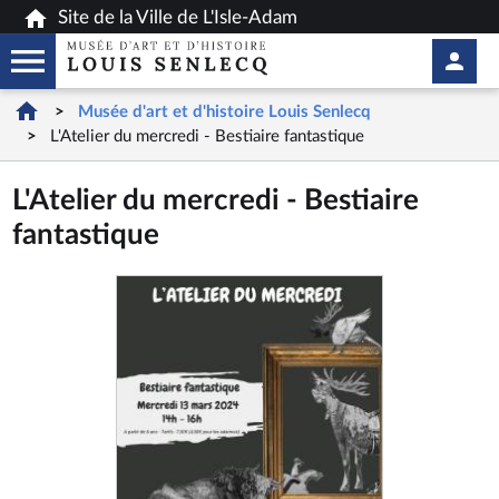
Aller
Site de la Ville de L'Isle-Adam
au
En-
contenu
tête
principal
-
Musée d'art et d'histoire Louis Senlecq
L'Atelier du mercredi - Bestiaire fantastique
Conne
L'Atelier du mercredi - Bestiaire
fantastique