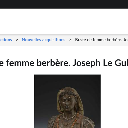
Aller
au
contenu
principal
ections
Nouvelles acquisitions
Buste de femme berbère. Jo
e femme berbère. Joseph Le Gu