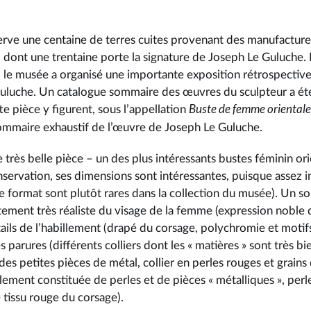
rve une centaine de terres cuites provenant des manufactures
 dont une trentaine porte la signature de Joseph Le Guluche. 
 le musée a organisé une importante exposition rétrospective
uluche. Un catalogue sommaire des œuvres du sculpteur a été
Buste de femme orientale
te pièce y figurent, sous l’appellation
ommaire exhaustif de l’œuvre de Joseph Le Guluche.
une très belle pièce – un des plus intéressants bustes féminin ori
servation, ses dimensions sont intéressantes, puisque assez i
e format sont plutôt rares dans la collection du musée). Un soi
tement très réaliste du visage de la femme (expression noble d
tails de l’habillement (drapé du corsage, polychromie et motif
parures (différents colliers dont les « matières » sont très bie
 des petites pièces de métal, collier en perles rouges et grains
alement constituée de perles et de pièces « métalliques », per
 tissu rouge du corsage).