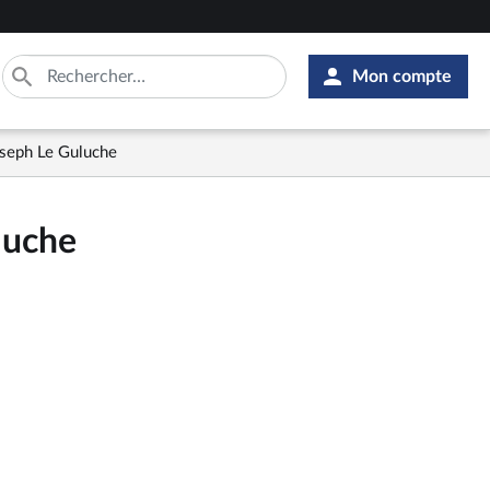
En-
Mon compte
tête
-
seph Le Guluche
Connexion
luche