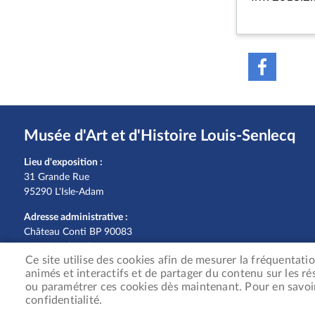
Musée d'Art et d'Histoire Louis-Senlecq
Lieu d'exposition :
31 Grande Rue
95290 L'Isle-Adam
Adresse administrative :
Château Conti BP 90083
95290 L'Isle-Adam
Ce site utilise des cookies afin de mesurer la fréquentat
Tél. 01 74 56 11 23
animés et interactifs et de partager du contenu sur les r
musee@ville-isle-adam.fr
ou paramétrer ces cookies dès maintenant. Pour en savoir
confidentialité.